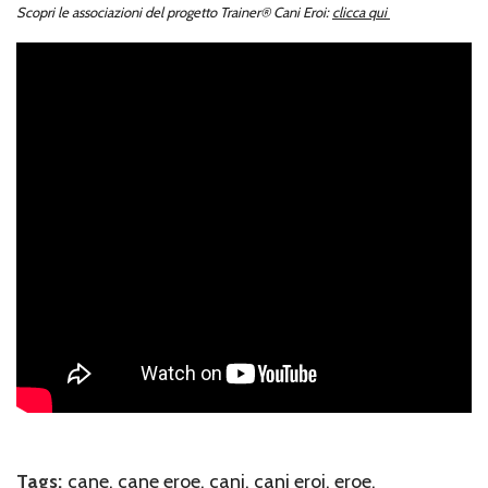
Scopri le associazioni del progetto Trainer® Cani Eroi:
clicca qui
Tags:
cane
,
cane eroe
,
cani
,
cani eroi
,
eroe
,