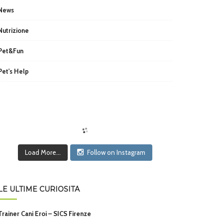
News
Nutrizione
Pet&Fun
Pet's Help
Load More...
Follow on Instagram
LE ULTIME CURIOSITÀ
Trainer Cani Eroi – SICS Firenze