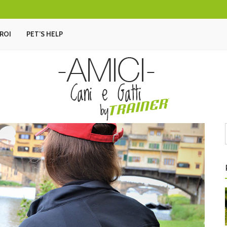
EROI
PET’S HELP