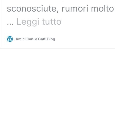
sconosciute, rumori molto 
Ritrovare
…
Leggi tutto
il
gatto
smarrito:
Amici Cani e Gatti Blog
suggerimenti
su
cosa
fare